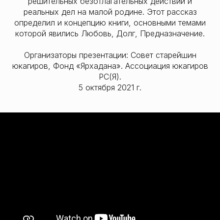
решительных безотлагательных действий и
реальных дел на малой родине. Этот рассказ
определил и концепцию книги, основными темами
которой явились Любовь, Долг, Предназначение.
Организаторы презентации: Совет старейшин
юкагиров, Фонд «Ярхадана». Ассоциация юкагиров
РС(Я).
5 октября 2021 г.