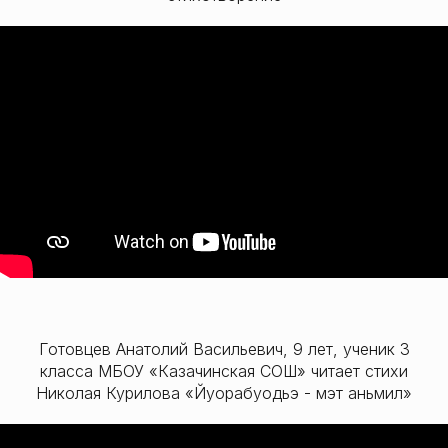
Готовцев Анатолий Васильевич, 9 лет, ученик 3
класса МБОУ «Казачинская СОШ» читает стихи
Николая Курилова «Йуорабуодьэ - мэт аньмил»