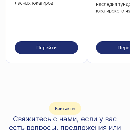
лесных юкагиров
наследия тунд
юкагирского я
Перейти
Пере
Контакты
Свяжитесь с нами, если у вас
есть вопросы, предложения или