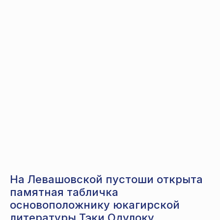
На Левашовской пустоши открыта
памятная табличка
основоположнику юкагирской
литературы Тэки Одулоку