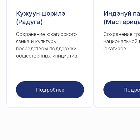
Кужуун шорилэ
Индэнуй п
(Радуга)
(Мастерица
Сохранение юкагирского
Сохранение тр
языка и культуры
национальной 
посредством поддержки
юкагиров
общественных инициатив
Подробнее
Подро