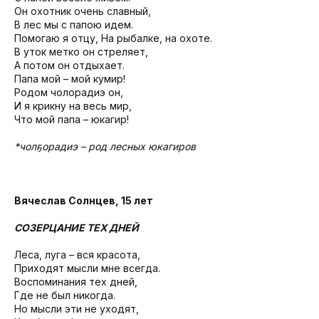
Он охотник очень славный,
В лес мы с папою идем.
Помогаю я отцу, На рыбалке, на охоте.
В уток метко он стреляет,
А потом он отдыхает.
Папа мой – мой кумир!
Родом чолҕорадиэ он,
И я крикну на весь мир,
Что мой папа – юкагир!
*чолҕорадиэ – род лесных юкагиров
Вячеслав Солнцев, 15 лет
СОЗЕРЦАНИЕ ТЕХ ДНЕЙ
Леса, луга – вся красота,
Приходят мысли мне всегда.
Воспоминания тех дней,
Где не был никогда.
Но мысли эти не уходят,