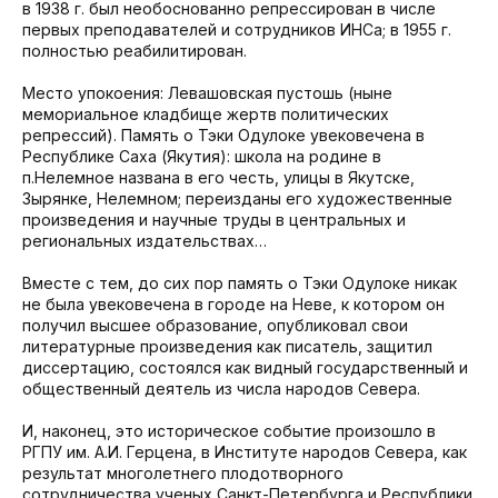
в 1938 г. был необоснованно репрессирован в числе
первых преподавателей и сотрудников ИНСа; в 1955 г.
полностью реабилитирован.
Место упокоения: Левашовская пустошь (ныне
мемориальное кладбище жертв политических
репрессий). Память о Тэки Одулоке увековечена в
Республике Саха (Якутия): школа на родине в
п.Нелемное названа в его честь, улицы в Якутске,
Зырянке, Нелемном; переизданы его художественные
произведения и научные труды в центральных и
региональных издательствах…
Вместе с тем, до сих пор память о Тэки Одулоке никак
не была увековечена в городе на Неве, к котором он
получил высшее образование, опубликовал свои
литературные произведения как писатель, защитил
диссертацию, состоялся как видный государственный и
общественный деятель из числа народов Севера.
И, наконец, это историческое событие произошло в
РГПУ им. А.И. Герцена, в Институте народов Севера, как
результат многолетнего плодотворного
сотрудничества ученых Санкт-Петербурга и Республики