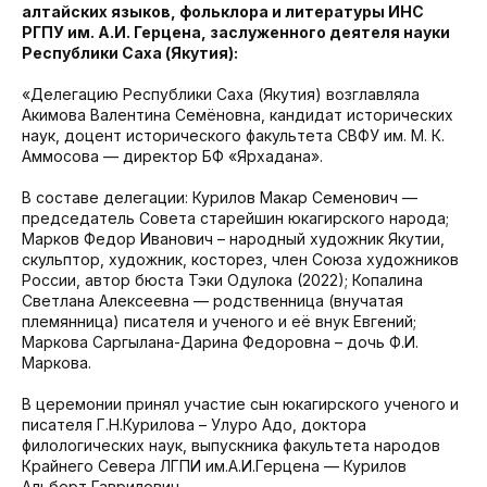
алтайских языков, фольклора и литературы ИНС
РГПУ им. А.И. Герцена, заслуженного деятеля науки
Республики Саха (Якутия):
«Делегацию Республики Саха (Якутия) возглавляла
Акимова Валентина Семёновна, кандидат исторических
наук, доцент исторического факультета СВФУ им. М. К.
Аммосова — директор БФ «Ярхадана».
В составе делегации: Курилов Макар Семенович —
председатель Совета старейшин юкагирского народа;
Марков Федор Иванович – народный художник Якутии,
скульптор, художник, косторез, член Союза художников
России, автор бюста Тэки Одулока (2022); Копалина
Светлана Алексеевна — родственница (внучатая
племянница) писателя и ученого и её внук Евгений;
Маркова Саргылана-Дарина Федоровна – дочь Ф.И.
Маркова.
В церемонии принял участие сын юкагирского ученого и
писателя Г.Н.Курилова – Улуро Адо, доктора
филологических наук, выпускника факультета народов
Крайнего Севера ЛГПИ им.А.И.Герцена — Курилов
Альберт Гаврилович.