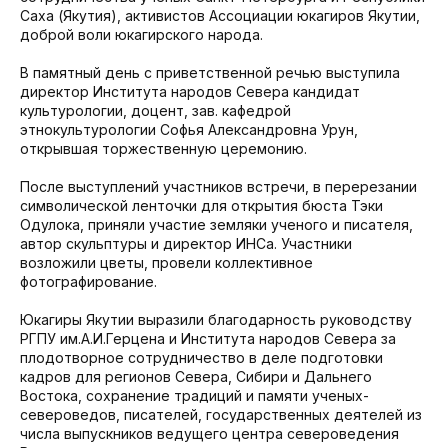
Саха (Якутия), активистов Ассоциации юкагиров Якутии,
доброй воли юкагирского народа.
В памятный день с приветственной речью выступила
директор Института народов Севера кандидат
культурологии, доцент, зав. кафедрой
этнокультурологии Софья Александровна Урун,
открывшая торжественную церемонию.
После выступлений участников встречи, в перерезании
символической ленточки для открытия бюста Тэки
Одулока, приняли участие земляки ученого и писателя,
автор скульптуры и директор ИНСа. Участники
возложили цветы, провели коллективное
фотографирование.
Юкагиры Якутии выразили благодарность руководству
РГПУ им.А.И.Герцена и Института народов Севера за
плодотворное сотрудничество в деле подготовки
кадров для регионов Севера, Сибири и Дальнего
Востока, сохранение традиций и памяти ученых-
североведов, писателей, государственных деятелей из
числа выпускников ведущего центра североведения