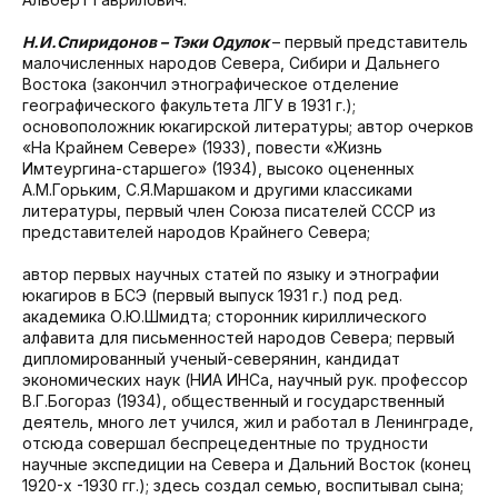
Н.И.Спиридонов – Тэки Одулок
– первый представитель
малочисленных народов Севера, Сибири и Дальнего
Востока (закончил этнографическое отделение
географического факультета ЛГУ в 1931 г.);
основоположник юкагирской литературы; автор очерков
«На Крайнем Севере» (1933), повести «Жизнь
Имтеургина-старшего» (1934), высоко оцененных
А.М.Горьким, С.Я.Маршаком и другими классиками
литературы, первый член Союза писателей СССР из
представителей народов Крайнего Севера;
автор первых научных статей по языку и этнографии
юкагиров в БСЭ (первый выпуск 1931 г.) под ред.
академика О.Ю.Шмидта; сторонник кириллического
алфавита для письменностей народов Севера; первый
дипломированный ученый-северянин, кандидат
экономических наук (НИА ИНСа, научный рук. профессор
В.Г.Богораз (1934), общественный и государственный
деятель, много лет учился, жил и работал в Ленинграде,
отсюда совершал беспрецедентные по трудности
научные экспедиции на Севера и Дальний Восток (конец
1920-х -1930 гг.); здесь создал семью, воспитывал сына;