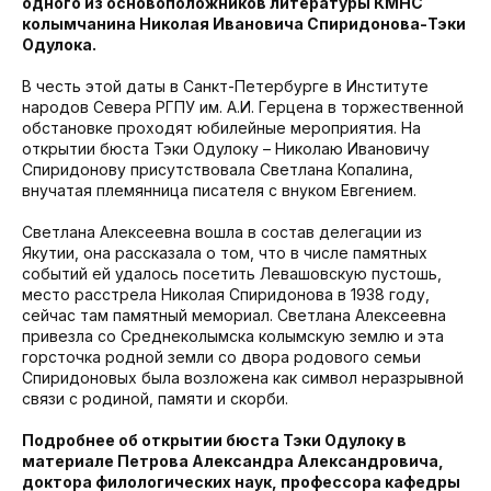
одного из основоположников литературы КМНС
колымчанина Николая Ивановича Спиридонова-Тэки
Одулока.
В честь этой даты в Санкт-Петербурге в Институте
народов Севера РГПУ им. А.И. Герцена в торжественной
обстановке проходят юбилейные мероприятия. На
открытии бюста Тэки Одулоку – Николаю Ивановичу
Спиридонову присутствовала Светлана Копалина,
внучатая племянница писателя с внуком Евгением.
Светлана Алексеевна вошла в состав делегации из
Якутии, она рассказала о том, что в числе памятных
событий ей удалось посетить Левашовскую пустошь,
место расстрела Николая Спиридонова в 1938 году,
сейчас там памятный мемориал. Светлана Алексеевна
привезла со Среднеколымска колымскую землю и эта
горсточка родной земли со двора родового семьи
Спиридоновых была возложена как символ неразрывной
связи с родиной, памяти и скорби.
Подробнее об открытии бюста Тэки Одулоку в
материале Петрова Александра Александровича,
доктора филологических наук, профессора кафедры